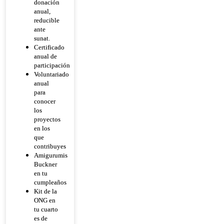
donación
anual,
reducible
ante
sunat.
Certificado
anual de
participación
Voluntariado
anual
para
conocer
los
proyectos
en los
que
contribuyes
Amigurumis
Buckner
en tu
cumpleaños
Kit de la
ONG en
tu cuarto
es de