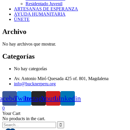
Residentado Juvenil
ARTESANAS DE ESPERANZA
AYUDA HUMANITARIA
ÚNETE
Archivo
No hay archivos que mostrar.
Categorías
No hay categorías
Av. Antonio Miró Quesada 425 of. 801, Magdalena
info@bucknerperu.org
acebook
Twitter
Instagram
Youtube
Linkedin
0
Your Cart
No products in the cart.