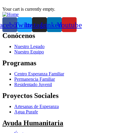
Your cart is currently empty.
acebook
Twitter
Instagram
Linkedin
Youtube
Conócenos
Nuestro Legado
Nuestro Equipo
Programas
Centro Esperanza Familiar
Permanencia Familiar
Residentado Juvenil
Proyectos Sociales
Artesanas de Esperanza
Agua Purafe
Ayuda Humanitaria