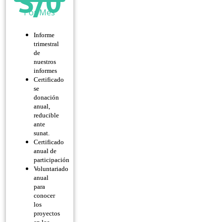
S/
0
Por Mes
Informe
trimestral
de
nuestros
informes
Certificado
se
donación
anual,
reducible
ante
sunat.
Certificado
anual de
participación
Voluntariado
anual
para
conocer
los
proyectos