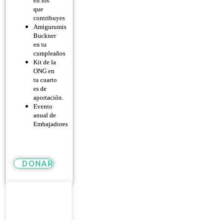
en los
que
contribuyes
Amigurumis
Buckner
en tu
cumpleaños
Kit de la
ONG en
tu cuarto
es de
aportación.
Evento
anual de
Embajadores
DONAR
Héroe
De