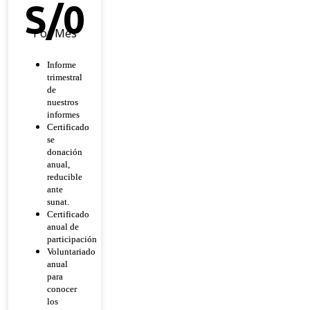
Esperanza
S/
0
Por Mes
Informe
trimestral
de
nuestros
informes
Certificado
se
donación
anual,
reducible
ante
sunat.
Certificado
anual de
participación
Voluntariado
anual
para
conocer
los