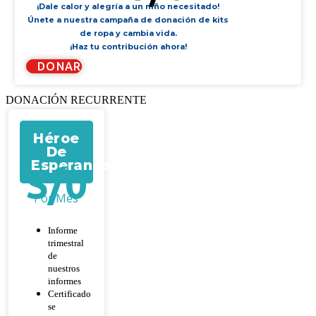
¡Dale calor y alegría a un niño necesitado!
Únete a nuestra campaña de donación de kits
de ropa y cambia vida.
¡Haz tu contribución ahora!
DONAR
DONACIÓN RECURRENTE
Héroe
De
Esperanza
S/
0
Por Mes
Informe
trimestral
de
nuestros
informes
Certificado
se