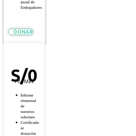
anual de
Embajadores
DONAR
Héroe
De
Esperanza
S/
0
Por Mes
Informe
trimestral
de
nuestros
informes
Certificado
se
donación