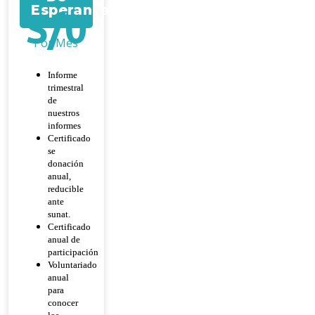
Esperanza
S/
0
Por Mes
Informe
trimestral
de
nuestros
informes
Certificado
se
donación
anual,
reducible
ante
sunat.
Certificado
anual de
participación
Voluntariado
anual
para
conocer