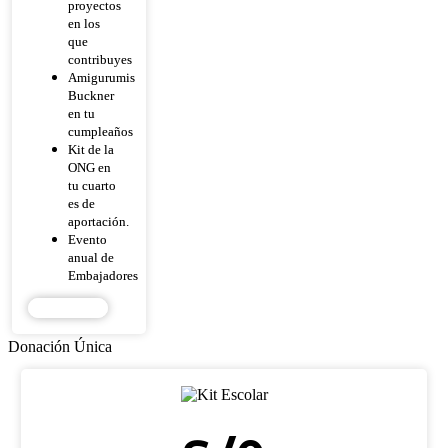
proyectos
en los
que
contribuyes
Amigurumis
Buckner
en tu
cumpleaños
Kit de la
ONG en
tu cuarto
es de
aportación.
Evento
anual de
Embajadores
DONAR
Donación Única
KIT ESCOLAR