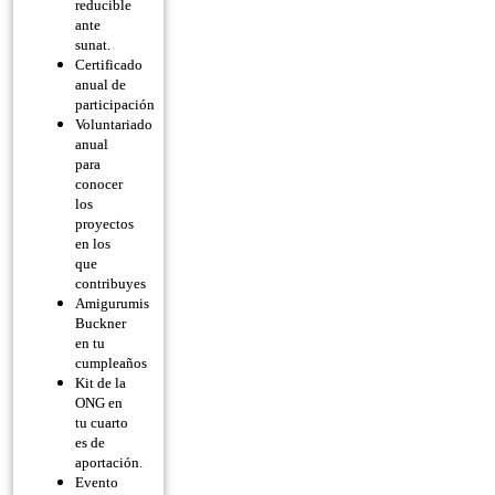
reducible
ante
sunat.
Certificado
anual de
participación
Voluntariado
anual
para
conocer
los
proyectos
en los
que
contribuyes
Amigurumis
Buckner
en tu
cumpleaños
Kit de la
ONG en
tu cuarto
es de
aportación.
Evento