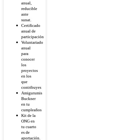
anual,
reducible
ante
sunat.
Certificado
anual de
participación
Voluntariado
anual
para
conocer
los
proyectos
en los
que
contribuyes
Amigurumis
Buckner
en tu
cumpleaños
Kit de la
ONG en
tu cuarto
es de
aportación.