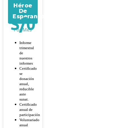
Héroe
De
Esperanza
S/
0
Por Mes
Informe
trimestral
de
nuestros
informes
Certificado
se
donación
anual,
reducible
ante
sunat.
Certificado
anual de
participación
Voluntariado
anual