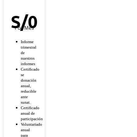
Héroe
De
Esperanza
S/
0
Por Mes
Informe
trimestral
de
nuestros
informes
Certificado
se
donación
anual,
reducible
ante
sunat.
Certificado
anual de
participación
Voluntariado
anual
para