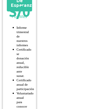
De
Esperanza
S/
0
Por Mes
Informe
trimestral
de
nuestros
informes
Certificado
se
donación
anual,
reducible
ante
sunat.
Certificado
anual de
participación
Voluntariado
anual
para
conocer