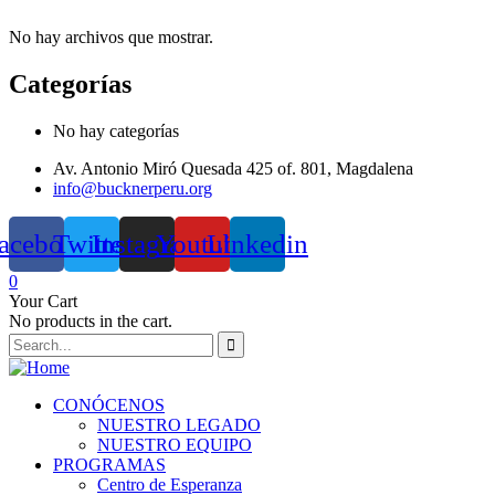
No hay archivos que mostrar.
Categorías
No hay categorías
Av. Antonio Miró Quesada 425 of. 801, Magdalena
info@bucknerperu.org
acebook
Twitter
Instagram
Youtube
Linkedin
0
Your Cart
No products in the cart.
CONÓCENOS
NUESTRO LEGADO
NUESTRO EQUIPO
PROGRAMAS
Centro de Esperanza