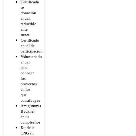
Certificado
se
donación
anual,
reducible
ante
sunat.
Certificado
anual de
participación
Voluntariado
anual
para
conocer
los
proyectos
en los
que
contribuyes
Amigurumis
Buckner
en tu
cumpleaños
Kit de la
ONG en