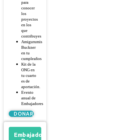
para
conocer
los
proyectos
en los
que
contribuyes
Amigurumis
Buckner
en tu
cumpleaños
Kit de la
ONG en
tu cuarto
es de
aportación.
Evento
anual de
Embajadores
DONAR
Embajador