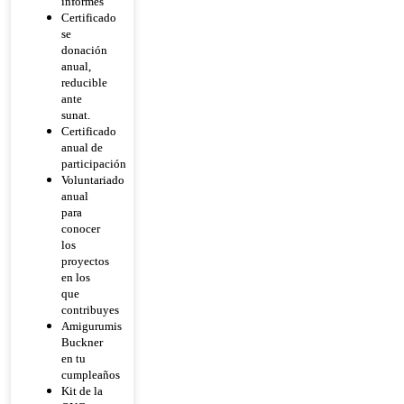
informes
Certificado
se
donación
anual,
reducible
ante
sunat.
Certificado
anual de
participación
Voluntariado
anual
para
conocer
los
proyectos
en los
que
contribuyes
Amigurumis
Buckner
en tu
cumpleaños
Kit de la