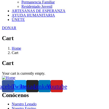
Permanencia Familiar
Residentado Juvenil
ARTESANAS DE ESPERANZA
AYUDA HUMANITARIA
ÚNETE
DONAR
Cart
Home
Cart
Cart
Your cart is currently empty.
acebook
Twitter
Instagram
Linkedin
Youtube
Conócenos
Nuestro Legado
Nuestro Equipo