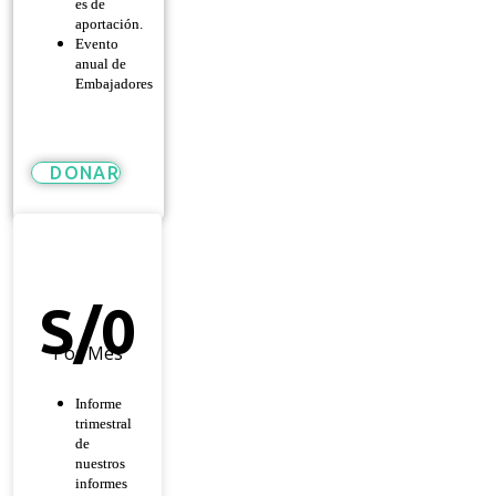
es de
aportación.
Evento
anual de
Embajadores
DONAR
Héroe
De
Esperanza
S/
0
Por Mes
Informe
trimestral
de
nuestros
informes