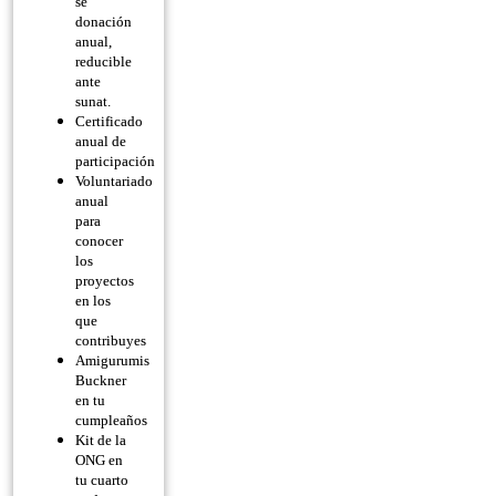
se
donación
anual,
reducible
ante
sunat.
Certificado
anual de
participación
Voluntariado
anual
para
conocer
los
proyectos
en los
que
contribuyes
Amigurumis
Buckner
en tu
cumpleaños
Kit de la
ONG en
tu cuarto