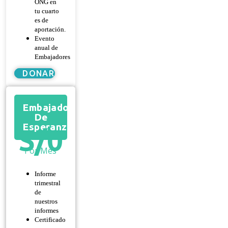
ONG en
tu cuarto
es de
aportación.
Evento
anual de
Embajadores
DONAR
Embajador
De
Esperanza
S/
0
Por Mes
Informe
trimestral
de
nuestros
informes
Certificado