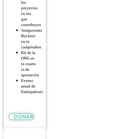
los
proyectos
en los
que
contribuyes
Amigurumis
Buckner
en tu
cumpleaños
Kit de la
ONG en
tu cuarto
es de
aportación.
Evento
anual de
Embajadores
DONAR