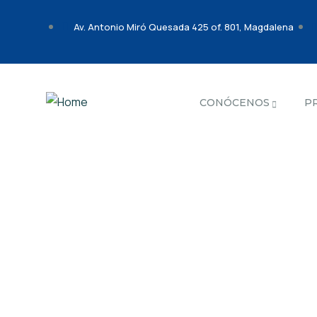
Av. Antonio Miró Quesada 425 of. 801, Magdalena
CONÓCENOS
P
Gallery
Charity activities are taken place arou