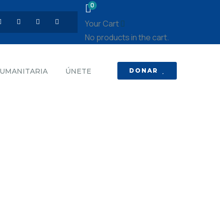
0
Your Cart
No products in the cart.
DONAR
HUMANITARIA
ÚNETE