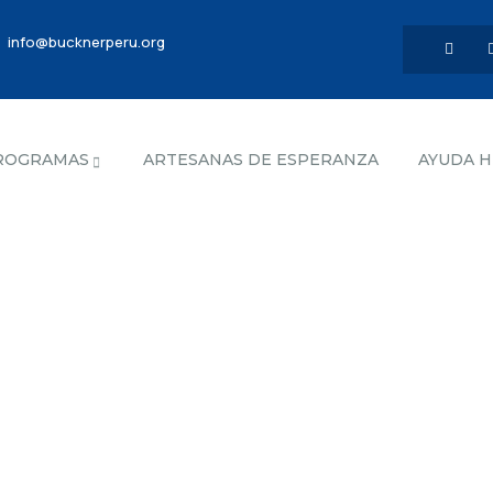
info@bucknerperu.org
ROGRAMAS
ARTESANAS DE ESPERANZA
AYUDA 
nd the world.