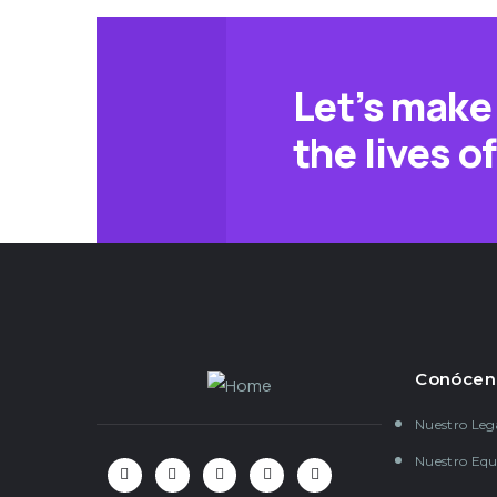
Let’s make 
the lives o
Conócen
Nuestro Le
Nuestro Equ