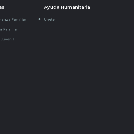
as
Ayuda Humanitaria
ranza Familiar
Únete
a Familiar
 Juvenil