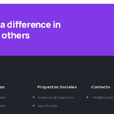
a difference in
f others
os
Proyectos Sociales
Contacto
gado
Artesanas de Esperanza
info@buckner
ipo
Agua Purafe