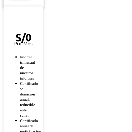
Héroe
De
Esperanza
S/
0
Por Mes
Informe
trimestral
de
nuestros
informes
Certificado
se
donación
anual,
reducible
ante
sunat.
Certificado
anual de
participación