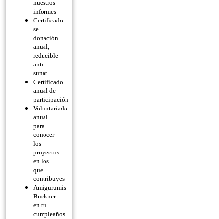
nuestros
informes
Certificado
se
donación
anual,
reducible
ante
sunat.
Certificado
anual de
participación
Voluntariado
anual
para
conocer
los
proyectos
en los
que
contribuyes
Amigurumis
Buckner
en tu
cumpleaños