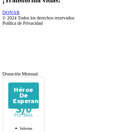
DONAR
© 2024 Todos los derechos reservados
Política de Privacidad
Donación Mensual
Héroe
De
Esperanza
S/
0
Por Mes
Informe