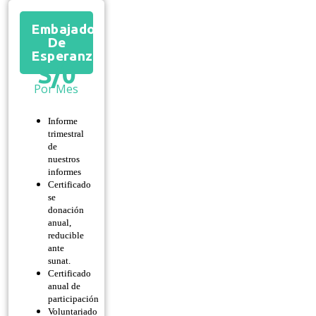
Embajador
De
Esperanza
S/
0
Por Mes
Informe
trimestral
de
nuestros
informes
Certificado
se
donación
anual,
reducible
ante
sunat.
Certificado
anual de
participación
Voluntariado