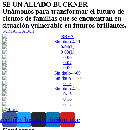
SÉ UN ALIADO BUCKNER
Unámonos para transformar el futuro de
cientos de familias que se encuentran en
situación vulnerable en futuros
brillantes
.
SÚMATE AQUÍ
acebook
Twitter
Instagram
Linkedin
Youtube