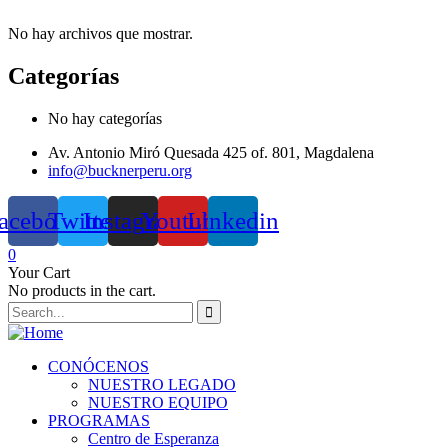
No hay archivos que mostrar.
Categorías
No hay categorías
Av. Antonio Miró Quesada 425 of. 801, Magdalena
info@bucknerperu.org
acebook
Twitter
Instagram
Youtube
Linkedin
0
Your Cart
No products in the cart.
CONÓCENOS
NUESTRO LEGADO
NUESTRO EQUIPO
PROGRAMAS
Centro de Esperanza