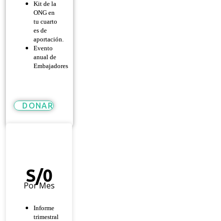
Kit de la
ONG en
tu cuarto
es de
aportación.
Evento
anual de
Embajadores
DONAR
Héroe
De
Esperanza
S/
0
Por Mes
Informe
trimestral