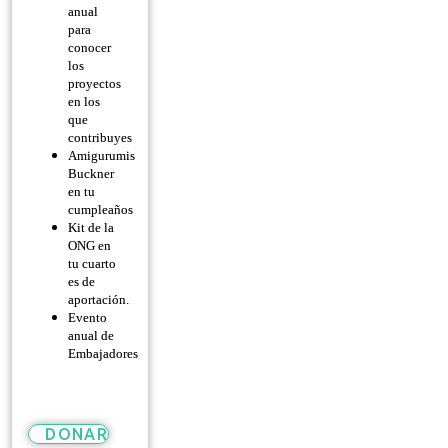
anual
para
conocer
los
proyectos
en los
que
contribuyes
Amigurumis
Buckner
en tu
cumpleaños
Kit de la
ONG en
tu cuarto
es de
aportación.
Evento
anual de
Embajadores
DONAR