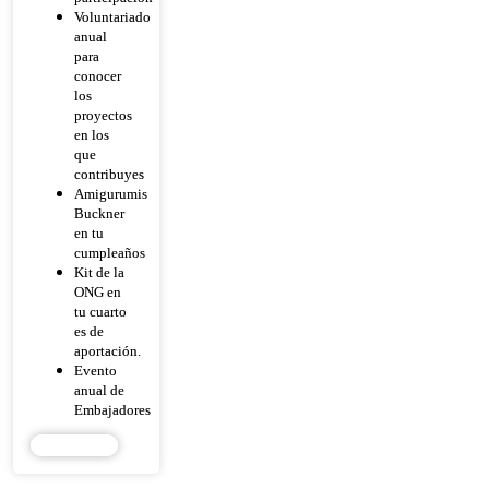
Voluntariado
anual
para
conocer
los
proyectos
en los
que
contribuyes
Amigurumis
Buckner
en tu
cumpleaños
Kit de la
ONG en
tu cuarto
es de
aportación.
Evento
anual de
Embajadores
DONAR