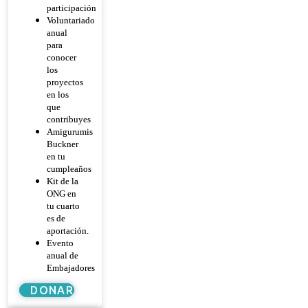
participación
Voluntariado
anual
para
conocer
los
proyectos
en los
que
contribuyes
Amigurumis
Buckner
en tu
cumpleaños
Kit de la
ONG en
tu cuarto
es de
aportación.
Evento
anual de
Embajadores
DONAR