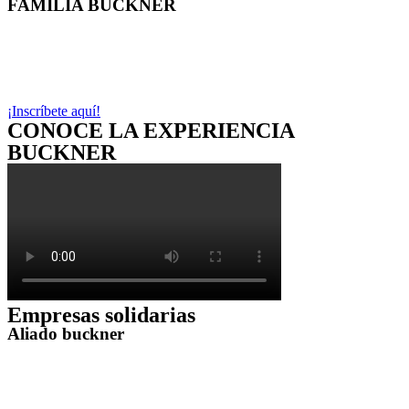
FAMILIA BUCKNER​
Se parte de la familia más unida del país y
sirvamos juntos a niños, niñas, adolescentes
y familias en situación vulnerable.
¡Inscríbete aquí!
CONOCE LA EXPERIENCIA
BUCKNER
Empresas solidarias
Aliado buckner
Trabajemos juntos en objetivos de desarrollo
para proteger la infancia en nuestro país.