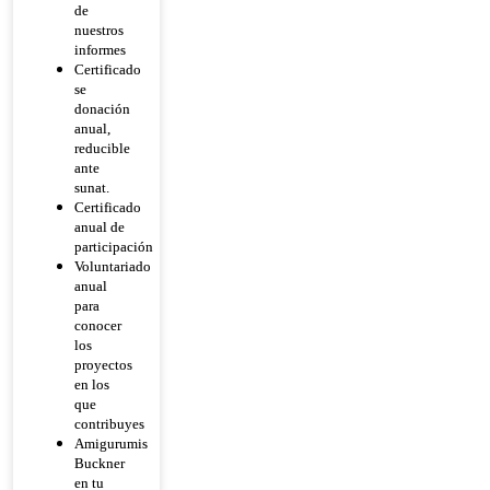
de
nuestros
informes
Certificado
se
donación
anual,
reducible
ante
sunat.
Certificado
anual de
participación
Voluntariado
anual
para
conocer
los
proyectos
en los
que
contribuyes
Amigurumis
Buckner
en tu