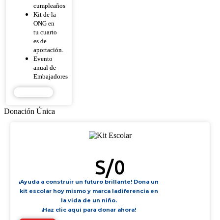
cumpleaños
Kit de la
ONG en
tu cuarto
es de
aportación.
Evento
anual de
Embajadores
DONAR
Donación Única
KIT ESCOLAR
S/
0
¡Ayuda a construir un futuro brillante! Dona un
kit escolar hoy mismo y marca ladiferencia en
la vida de un niño.
¡Haz clic aquí para donar ahora!