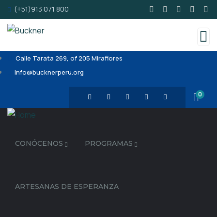
(+51)913 071 800
Calle Tarata 269, of 205 Miraflores
Info@bucknerperu.org
0
CONÓCENOS
PROGRAMAS
ARTESANAS DE ESPERANZA