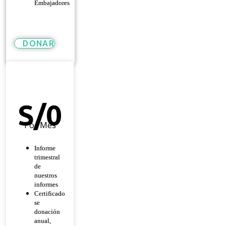
Embajadores
DONAR
Héroe
De
Esperanza
S/
0
Por Mes
Informe
trimestral
de
nuestros
informes
Certificado
se
donación
anual,