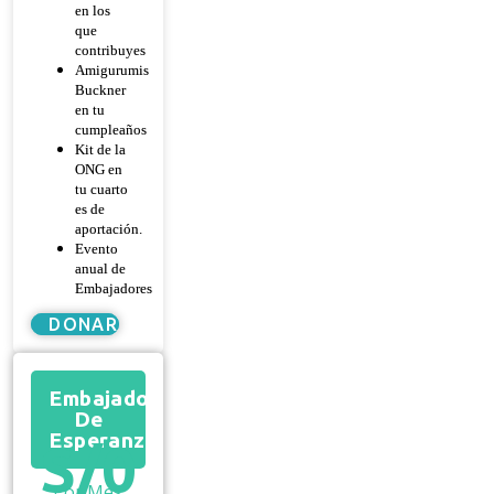
en los
que
contribuyes
Amigurumis
Buckner
en tu
cumpleaños
Kit de la
ONG en
tu cuarto
es de
aportación.
Evento
anual de
Embajadores
DONAR
Embajador
De
Esperanza
S/
0
Por Mes