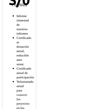
Por Mes
Informe
trimestral
de
nuestros
informes
Certificado
se
donación
anual,
reducible
ante
sunat.
Certificado
anual de
participación
Voluntariado
anual
para
conocer
los
proyectos
en los