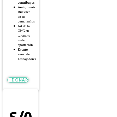
contribuyes
Amigurumis
Buckner
en tu
cumpleaños
Kit de la
ONG en
tu cuarto
es de
aportación.
Evento
anual de
Embajadores
DONAR
Héroe
De
Esperanza
S/
0