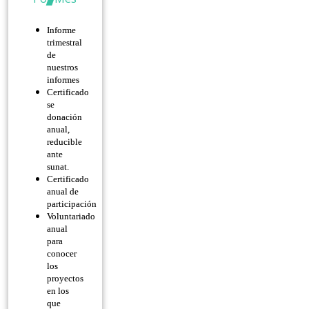
Informe
trimestral
de
nuestros
informes
Certificado
se
donación
anual,
reducible
ante
sunat.
Certificado
anual de
participación
Voluntariado
anual
para
conocer
los
proyectos
en los
que