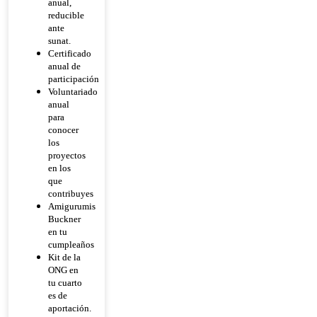
anual,
reducible
ante
sunat.
Certificado
anual de
participación
Voluntariado
anual
para
conocer
los
proyectos
en los
que
contribuyes
Amigurumis
Buckner
en tu
cumpleaños
Kit de la
ONG en
tu cuarto
es de
aportación.