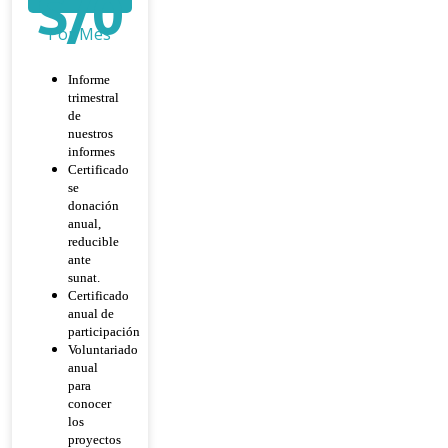
S/
0
Por Mes
Informe
trimestral
de
nuestros
informes
Certificado
se
donación
anual,
reducible
ante
sunat.
Certificado
anual de
participación
Voluntariado
anual
para
conocer
los
proyectos