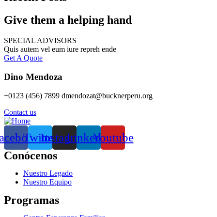
Give them a helping hand
SPECIAL ADVISORS
Quis autem vel eum iure repreh ende
Get A Quote
Dino Mendoza
+0123 (456) 7899 dmendozat@bucknerperu.org
Contact us
acebook
Twitter
Instagram
Linkedin
Youtube
Conócenos
Nuestro Legado
Nuestro Equipo
Programas