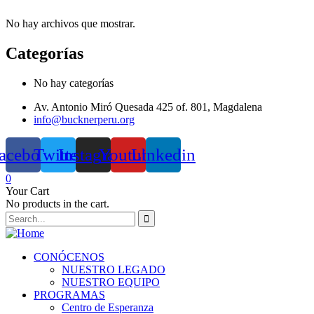
No hay archivos que mostrar.
Categorías
No hay categorías
Av. Antonio Miró Quesada 425 of. 801, Magdalena
info@bucknerperu.org
acebook
Twitter
Instagram
Youtube
Linkedin
0
Your Cart
No products in the cart.
CONÓCENOS
NUESTRO LEGADO
NUESTRO EQUIPO
PROGRAMAS
Centro de Esperanza