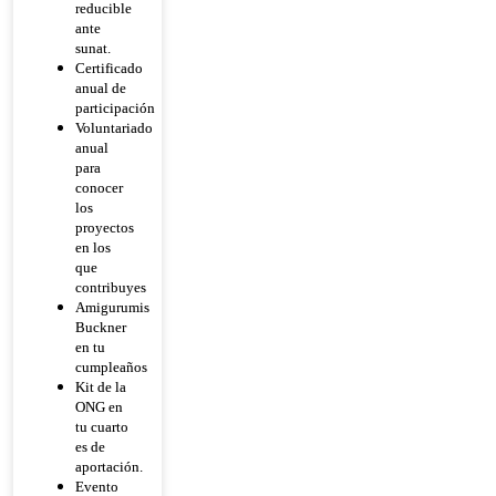
reducible
ante
sunat.
Certificado
anual de
participación
Voluntariado
anual
para
conocer
los
proyectos
en los
que
contribuyes
Amigurumis
Buckner
en tu
cumpleaños
Kit de la
ONG en
tu cuarto
es de
aportación.
Evento