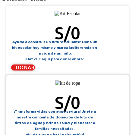
KIT ESCOLAR
S/
0
¡Ayuda a construir un futuro brillante! Dona un
kit escolar hoy mismo y marca ladiferencia en
la vida de un niño.
¡Haz clic aquí para donar ahora!
DONAR
KIT DE ROPA
S/
0
¡Transforma vidas con agua segura! Únete a
nuestra campaña de donación de kits de
filtros de agua y brinda salud y bienestar a
familias necesitadas.
¡Actúa ahora y haz tu donación!