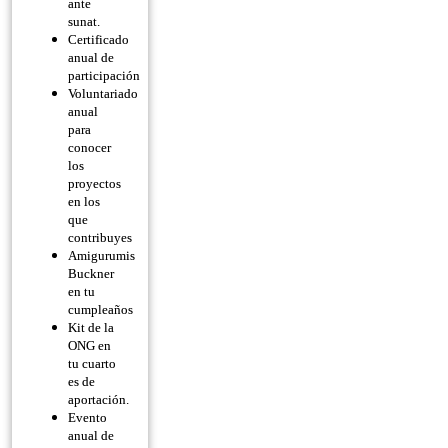
ante
sunat.
Certificado
anual de
participación
Voluntariado
anual
para
conocer
los
proyectos
en los
que
contribuyes
Amigurumis
Buckner
en tu
cumpleaños
Kit de la
ONG en
tu cuarto
es de
aportación.
Evento
anual de