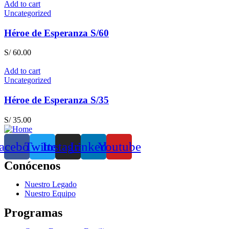
Add to cart
Uncategorized
Héroe de Esperanza S/60
S/
60.00
Add to cart
Uncategorized
Héroe de Esperanza S/35
S/
35.00
acebook
Twitter
Instagram
Linkedin
Youtube
Conócenos
Nuestro Legado
Nuestro Equipo
Programas