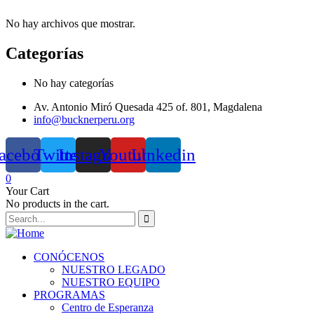
No hay archivos que mostrar.
Categorías
No hay categorías
Av. Antonio Miró Quesada 425 of. 801, Magdalena
info@bucknerperu.org
acebook
Twitter
Instagram
Youtube
Linkedin
0
Your Cart
No products in the cart.
CONÓCENOS
NUESTRO LEGADO
NUESTRO EQUIPO
PROGRAMAS
Centro de Esperanza