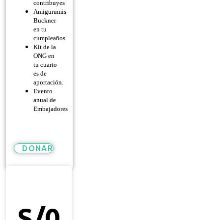
contribuyes
Amigurumis
Buckner
en tu
cumpleaños
Kit de la
ONG en
tu cuarto
es de
aportación.
Evento
anual de
Embajadores
DONAR
Héroe
De
Esperanza
S/
0