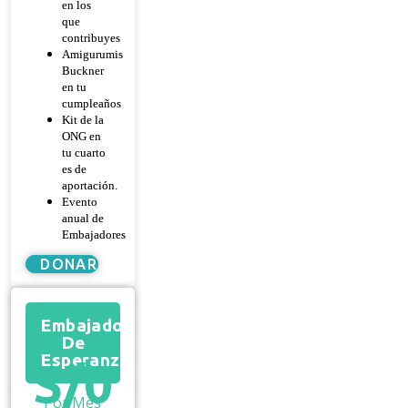
en los
que
contribuyes
Amigurumis
Buckner
en tu
cumpleaños
Kit de la
ONG en
tu cuarto
es de
aportación.
Evento
anual de
Embajadores
DONAR
Embajador
De
Esperanza
S/
0
Por Mes