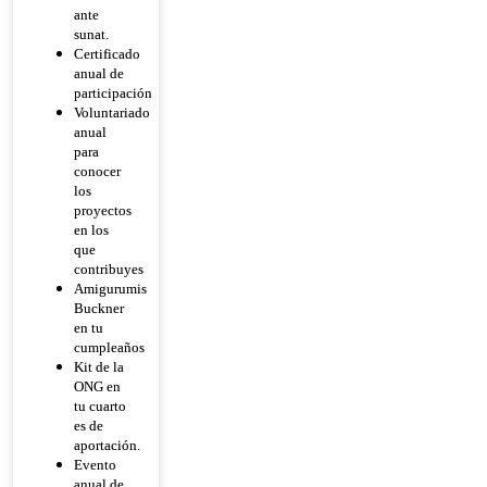
ante
sunat.
Certificado
anual de
participación
Voluntariado
anual
para
conocer
los
proyectos
en los
que
contribuyes
Amigurumis
Buckner
en tu
cumpleaños
Kit de la
ONG en
tu cuarto
es de
aportación.
Evento
anual de