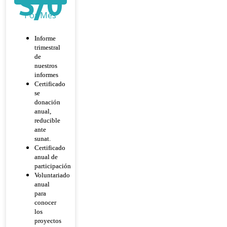
S/
0
Por Mes
Informe
trimestral
de
nuestros
informes
Certificado
se
donación
anual,
reducible
ante
sunat.
Certificado
anual de
participación
Voluntariado
anual
para
conocer
los
proyectos