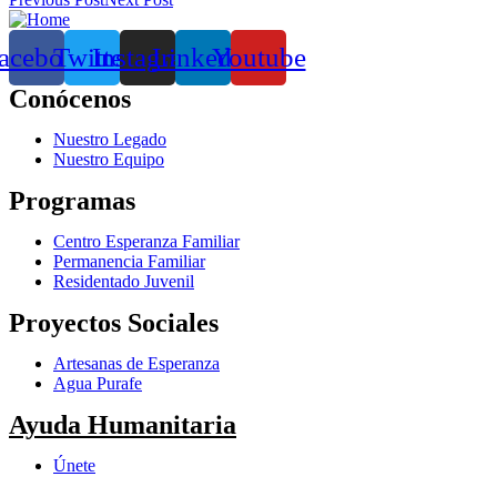
acebook
Twitter
Instagram
Linkedin
Youtube
Conócenos
Nuestro Legado
Nuestro Equipo
Programas
Centro Esperanza Familiar
Permanencia Familiar
Residentado Juvenil
Proyectos Sociales
Artesanas de Esperanza
Agua Purafe
Ayuda Humanitaria
Únete