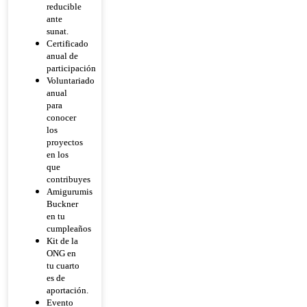
reducible
ante
sunat.
Certificado
anual de
participación
Voluntariado
anual
para
conocer
los
proyectos
en los
que
contribuyes
Amigurumis
Buckner
en tu
cumpleaños
Kit de la
ONG en
tu cuarto
es de
aportación.
Evento