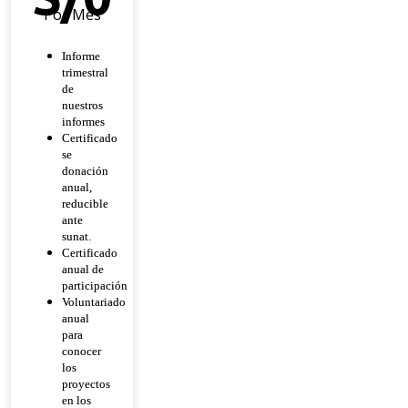
Por Mes
Informe
trimestral
de
nuestros
informes
Certificado
se
donación
anual,
reducible
ante
sunat.
Certificado
anual de
participación
Voluntariado
anual
para
conocer
los
proyectos
en los