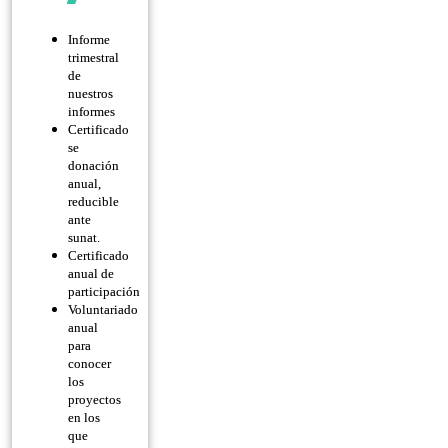
Informe
trimestral
de
nuestros
informes
Certificado
se
donación
anual,
reducible
ante
sunat.
Certificado
anual de
participación
Voluntariado
anual
para
conocer
los
proyectos
en los
que