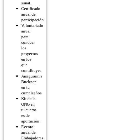
sunat.
Certificado
anual de
participación
Voluntariado
anual
para
conocer
los
proyectos
en los
que
contribuyes
Amigurumis
Buckner
en tu
cumpleaños
Kit de la
ONG en
tu cuarto
es de
aportación.
Evento
anual de
Embajadores