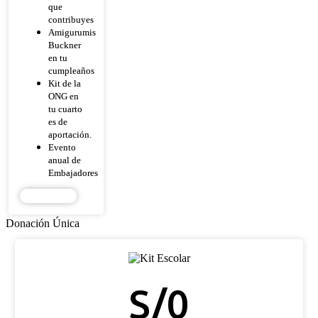
que
contribuyes
Amigurumis
Buckner
en tu
cumpleaños
Kit de la
ONG en
tu cuarto
es de
aportación.
Evento
anual de
Embajadores
DONAR
Donación Única
KIT ESCOLAR
S/
0