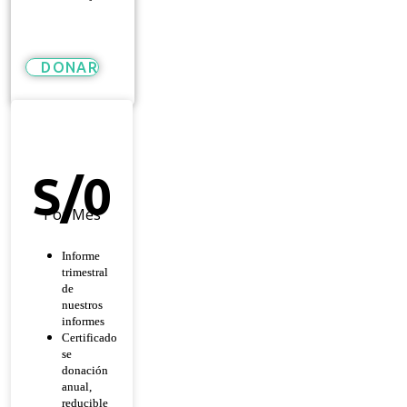
DONAR
Héroe
De
Esperanza
S/
0
Por Mes
Informe
trimestral
de
nuestros
informes
Certificado
se
donación
anual,
reducible