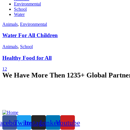
Environmental
School
Water
Animals
,
Environmental
Water For All Children
Animals
,
School
Healthy Food for All
1
2
We Have More Then 1235+ Global Partne
acebook
Twitter
Instagram
Linkedin
Youtube