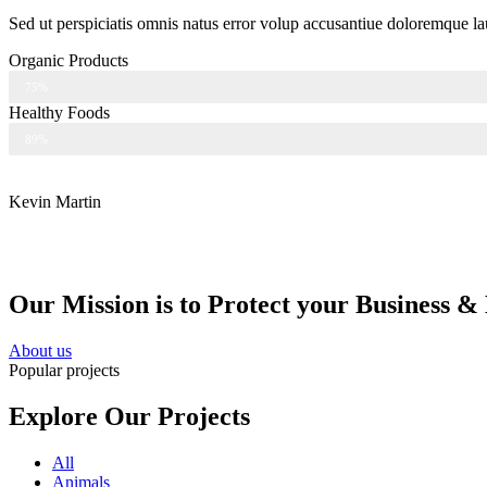
Sed ut perspiciatis omnis natus error volup accusantiue doloremque lau
Organic Products
Web Designer
75%
Healthy Foods
Web Designer
89%
Kevin Martin
Our Mission is to Protect your Business 
About us
Popular projects
Explore Our Projects
All
Animals