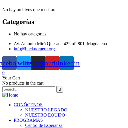
No hay archivos que mostrar.
Categorías
No hay categorías
Av. Antonio Miró Quesada 425 of. 801, Magdalena
info@bucknerperu.org
acebook
Twitter
Instagram
Youtube
Linkedin
0
Your Cart
No products in the cart.
CONÓCENOS
NUESTRO LEGADO
NUESTRO EQUIPO
PROGRAMAS
Centro de Esperanza