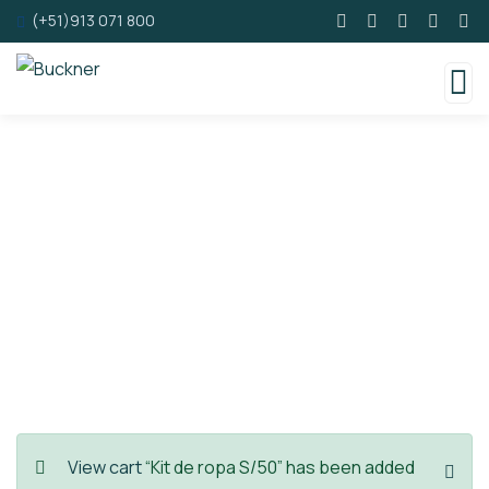
(+51)913 071 800
Consulting for Every Business
Charity activities are taken place around the
world.
View cart
“Kit de ropa S/50” has been added