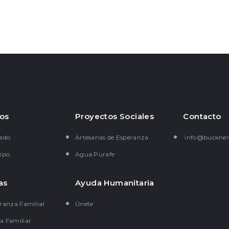
os
Proyectos Sociales
Contacto
gado
Artesanas de Esperanza
info@buckner
ipo
Agua Purafe
as
Ayuda Humanitaria
ranza Familiar
Únete
a Familiar