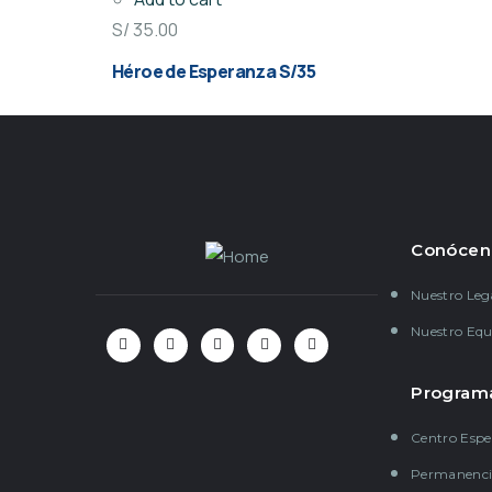
S/
35.00
Héroe de Esperanza S/35
Conócen
Nuestro Le
Nuestro Equ
Program
Centro Espe
Permanenci