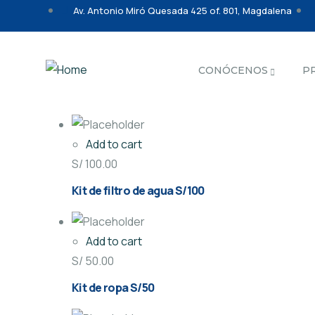
Av. Antonio Miró Quesada 425 of. 801, Magdalena
CONÓCENOS
P
Add to cart
S/
100.00
Kit de filtro de agua S/100
Add to cart
S/
50.00
Kit de ropa S/50