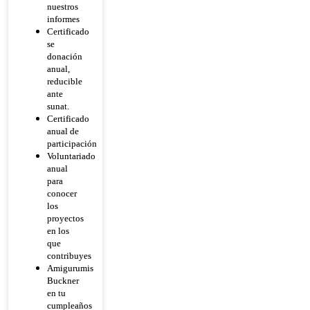
nuestros
informes
Certificado
se
donación
anual,
reducible
ante
sunat.
Certificado
anual de
participación
Voluntariado
anual
para
conocer
los
proyectos
en los
que
contribuyes
Amigurumis
Buckner
en tu
cumpleaños