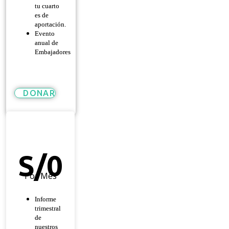
tu cuarto
es de
aportación.
Evento
anual de
Embajadores
DONAR
Héroe
De
Esperanza
S/
0
Por Mes
Informe
trimestral
de
nuestros