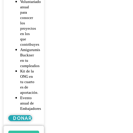
Voluntariado
anual
para
conocer
los
proyectos
en los
que
contribuyes
Amigurumis
Buckner
en tu
cumpleaños
Kit de la
ONG en
tu cuarto
es de
aportación.
Evento
anual de
Embajadores
DONAR