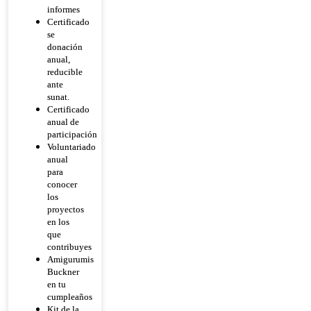
informes
Certificado
se
donación
anual,
reducible
ante
sunat.
Certificado
anual de
participación
Voluntariado
anual
para
conocer
los
proyectos
en los
que
contribuyes
Amigurumis
Buckner
en tu
cumpleaños
Kit de la