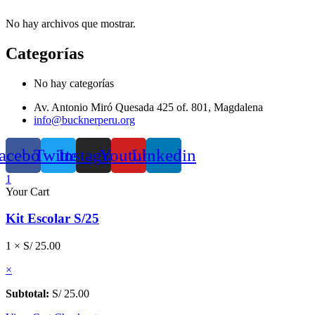
No hay archivos que mostrar.
Categorías
No hay categorías
Av. Antonio Miró Quesada 425 of. 801, Magdalena
info@bucknerperu.org
acebook
Twitter
Instagram
Youtube
Linkedin
1
Your Cart
Kit Escolar S/25
1 ×
S/
25.00
×
Subtotal:
S/
25.00