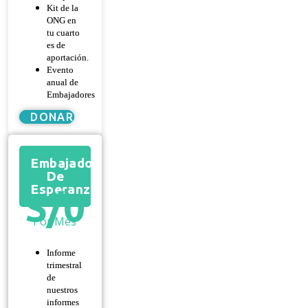
Kit de la
ONG en
tu cuarto
es de
aportación.
Evento
anual de
Embajadores
DONAR
Embajador
De
Esperanza
S/
0
Por Mes
Informe
trimestral
de
nuestros
informes