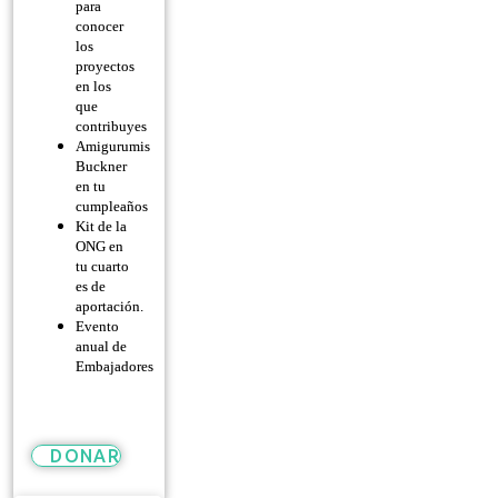
para
conocer
los
proyectos
en los
que
contribuyes
Amigurumis
Buckner
en tu
cumpleaños
Kit de la
ONG en
tu cuarto
es de
aportación.
Evento
anual de
Embajadores
DONAR