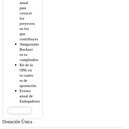
anual
para
conocer
los
proyectos
en los
que
contribuyes
Amigurumis
Buckner
en tu
cumpleaños
Kit de la
ONG en
tu cuarto
es de
aportación.
Evento
anual de
Embajadores
DONAR
Donación Única