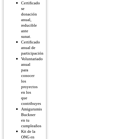
Certificado
se
donación
anual,
reducible
ante
sunat.
Certificado
anual de
participación
Voluntariado
anual
para
conocer
los
proyectos
en los
que
contribuyes
Amigurumis
Buckner
en tu
cumpleaños
Kit de la
ONG en