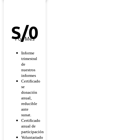
Héroe
De
Esperanza
S/
0
Por Mes
Informe
trimestral
de
nuestros
informes
Certificado
se
donación
anual,
reducible
ante
sunat.
Certificado
anual de
participación
Voluntariado