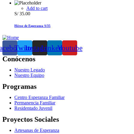
Add to cart
S/
35.00
Héroe de Esperanza S/35
acebook
Twitter
Instagram
Linkedin
Youtube
Conócenos
Nuestro Legado
Nuestro Equipo
Programas
Centro Esperanza Familiar
Permanencia Familiar
Residentado Juvenil
Proyectos Sociales
Artesanas de Esperanza