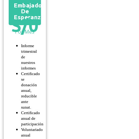
Embajador
De
Esperanza
S/
0
Por Mes
Informe
trimestral
de
nuestros
informes
Certificado
se
donación
anual,
reducible
ante
sunat.
Certificado
anual de
participación
Voluntariado
anual