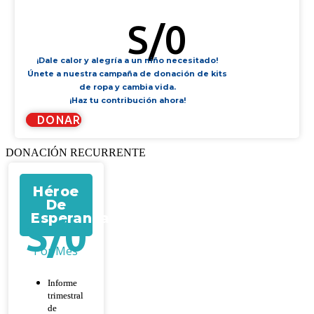
KIT DE FILTRO DE AGUA
S/
0
¡Dale calor y alegría a un niño necesitado!
Únete a nuestra campaña de donación de kits
de ropa y cambia vida.
¡Haz tu contribución ahora!
DONAR
DONACIÓN RECURRENTE
Héroe
De
Esperanza
S/
0
Por Mes
Informe
trimestral
de