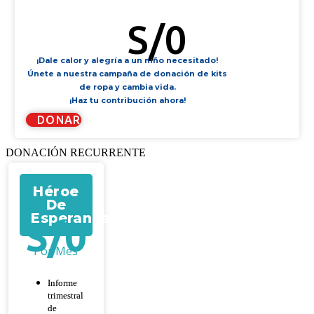
KIT DE FILTRO DE AGUA
S/
0
¡Dale calor y alegría a un niño necesitado!
Únete a nuestra campaña de donación de kits
de ropa y cambia vida.
¡Haz tu contribución ahora!
DONAR
DONACIÓN RECURRENTE
Héroe
De
Esperanza
S/
0
Por Mes
Informe
trimestral
de