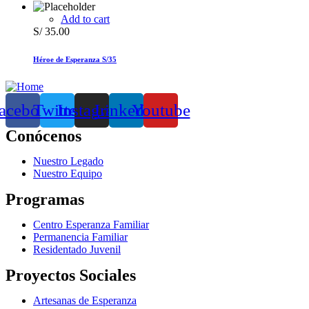
Add to cart
S/
35.00
Héroe de Esperanza S/35
acebook
Twitter
Instagram
Linkedin
Youtube
Conócenos
Nuestro Legado
Nuestro Equipo
Programas
Centro Esperanza Familiar
Permanencia Familiar
Residentado Juvenil
Proyectos Sociales
Artesanas de Esperanza