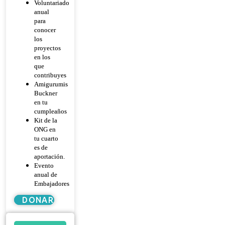
Voluntariado
anual
para
conocer
los
proyectos
en los
que
contribuyes
Amigurumis
Buckner
en tu
cumpleaños
Kit de la
ONG en
tu cuarto
es de
aportación.
Evento
anual de
Embajadores
DONAR