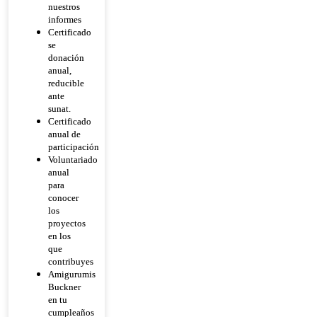
nuestros
informes
Certificado
se
donación
anual,
reducible
ante
sunat.
Certificado
anual de
participación
Voluntariado
anual
para
conocer
los
proyectos
en los
que
contribuyes
Amigurumis
Buckner
en tu
cumpleaños