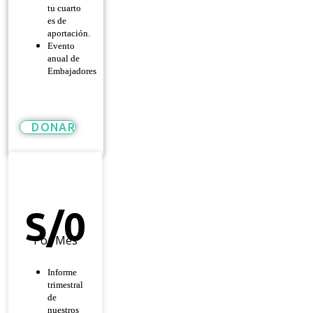
tu cuarto
es de
aportación.
Evento
anual de
Embajadores
DONAR
Héroe
De
Esperanza
S/
0
Por Mes
Informe
trimestral
de
nuestros