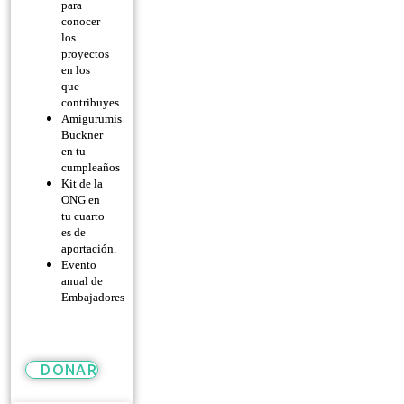
para
conocer
los
proyectos
en los
que
contribuyes
Amigurumis
Buckner
en tu
cumpleaños
Kit de la
ONG en
tu cuarto
es de
aportación.
Evento
anual de
Embajadores
DONAR