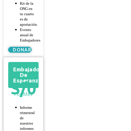
Kit de la
ONG en
tu cuarto
es de
aportación.
Evento
anual de
Embajadores
DONAR
Embajador
De
Esperanza
S/
0
Por Mes
Informe
trimestral
de
nuestros
informes