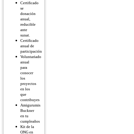
Certificado
se
donación
anual,
reducible
ante
sunat.
Certificado
anual de
participación
Voluntariado
anual
para
conocer
los
proyectos
en los
que
contribuyes
Amigurumis
Buckner
en tu
cumpleaños
Kit de la
ONG en