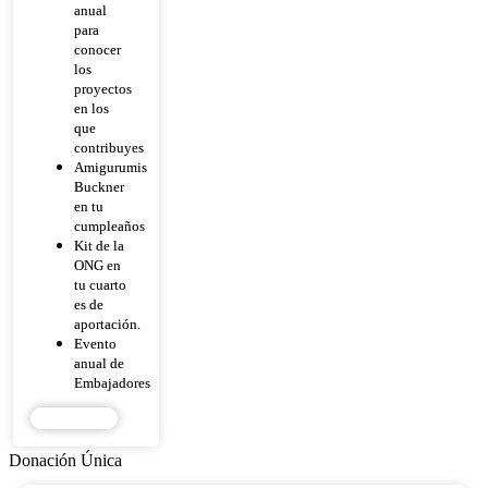
anual
para
conocer
los
proyectos
en los
que
contribuyes
Amigurumis
Buckner
en tu
cumpleaños
Kit de la
ONG en
tu cuarto
es de
aportación.
Evento
anual de
Embajadores
DONAR
Donación Única