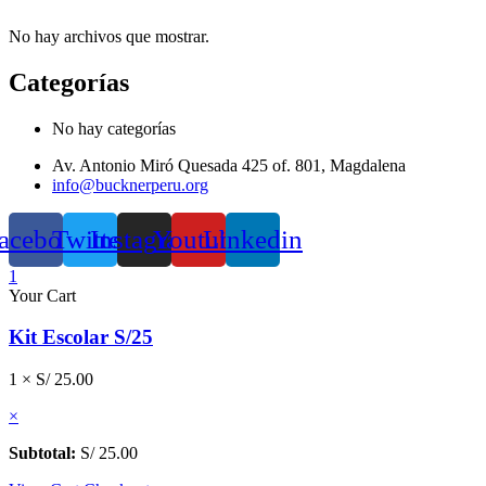
No hay archivos que mostrar.
Categorías
No hay categorías
Av. Antonio Miró Quesada 425 of. 801, Magdalena
info@bucknerperu.org
acebook
Twitter
Instagram
Youtube
Linkedin
1
Your Cart
Kit Escolar S/25
1 ×
S/
25.00
×
Subtotal:
S/
25.00