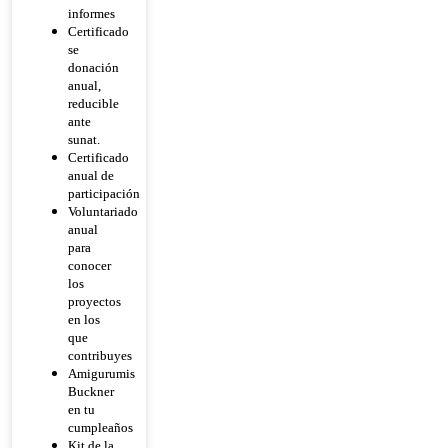
informes
Certificado
se
donación
anual,
reducible
ante
sunat.
Certificado
anual de
participación
Voluntariado
anual
para
conocer
los
proyectos
en los
que
contribuyes
Amigurumis
Buckner
en tu
cumpleaños
Kit de la