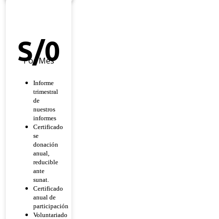
Héroe
De
Esperanza
S/
0
Por Mes
Informe
trimestral
de
nuestros
informes
Certificado
se
donación
anual,
reducible
ante
sunat.
Certificado
anual de
participación
Voluntariado