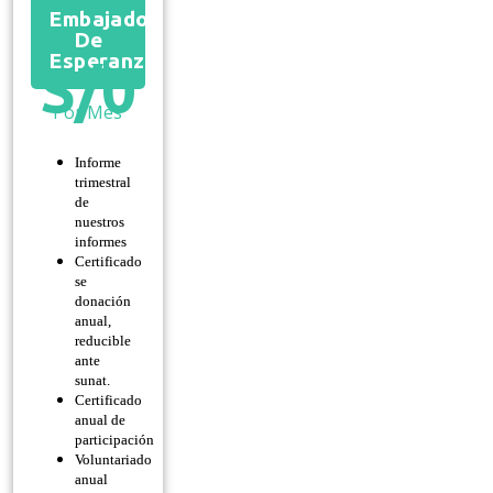
Embajador
De
Esperanza
S/
0
Por Mes
Informe
trimestral
de
nuestros
informes
Certificado
se
donación
anual,
reducible
ante
sunat.
Certificado
anual de
participación
Voluntariado
anual