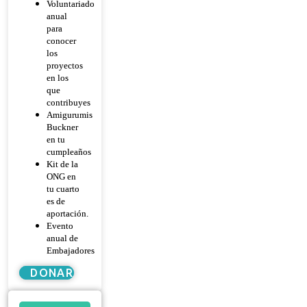
Voluntariado
anual
para
conocer
los
proyectos
en los
que
contribuyes
Amigurumis
Buckner
en tu
cumpleaños
Kit de la
ONG en
tu cuarto
es de
aportación.
Evento
anual de
Embajadores
DONAR