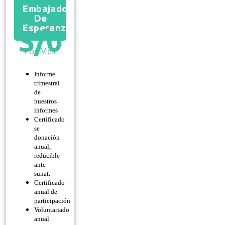
Embajador
De
Esperanza
S/
0
Por Mes
Informe
trimestral
de
nuestros
informes
Certificado
se
donación
anual,
reducible
ante
sunat.
Certificado
anual de
participación
Voluntariado
anual