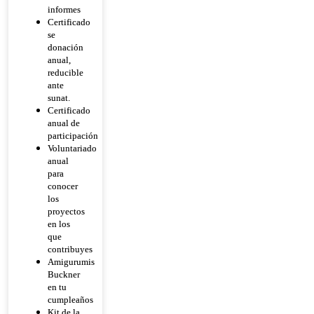
informes
Certificado
se
donación
anual,
reducible
ante
sunat.
Certificado
anual de
participación
Voluntariado
anual
para
conocer
los
proyectos
en los
que
contribuyes
Amigurumis
Buckner
en tu
cumpleaños
Kit de la