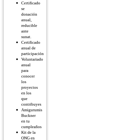
Certificado
se
donación
anual,
reducible
ante
sunat.
Certificado
anual de
participación
Voluntariado
anual
para
conocer
los
proyectos
en los
que
contribuyes
Amigurumis
Buckner
en tu
cumpleaños
Kit de la
ONG en