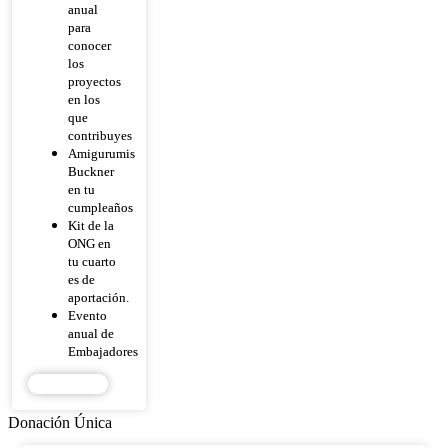
anual
para
conocer
los
proyectos
en los
que
contribuyes
Amigurumis
Buckner
en tu
cumpleaños
Kit de la
ONG en
tu cuarto
es de
aportación.
Evento
anual de
Embajadores
DONAR
Donación Única