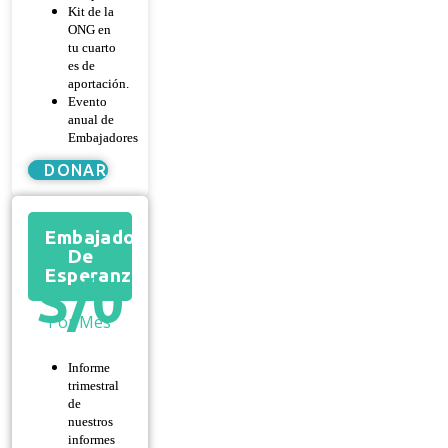
Kit de la
ONG en
tu cuarto
es de
aportación.
Evento
anual de
Embajadores
DONAR
Embajador
De
Esperanza
S/
0
Por Mes
Informe
trimestral
de
nuestros
informes