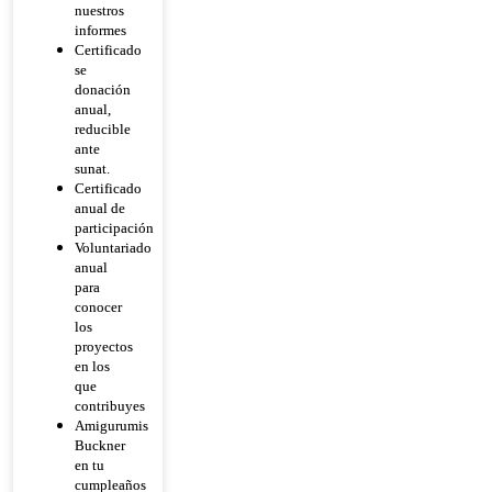
nuestros
informes
Certificado
se
donación
anual,
reducible
ante
sunat.
Certificado
anual de
participación
Voluntariado
anual
para
conocer
los
proyectos
en los
que
contribuyes
Amigurumis
Buckner
en tu
cumpleaños