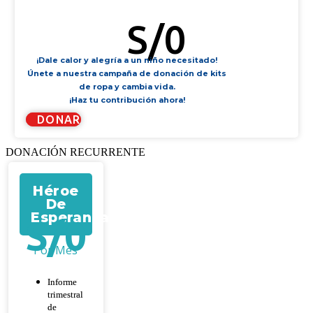
KIT DE FILTRO DE AGUA
S/
0
¡Dale calor y alegría a un niño necesitado!
Únete a nuestra campaña de donación de kits
de ropa y cambia vida.
¡Haz tu contribución ahora!
DONAR
DONACIÓN RECURRENTE
Héroe
De
Esperanza
S/
0
Por Mes
Informe
trimestral
de