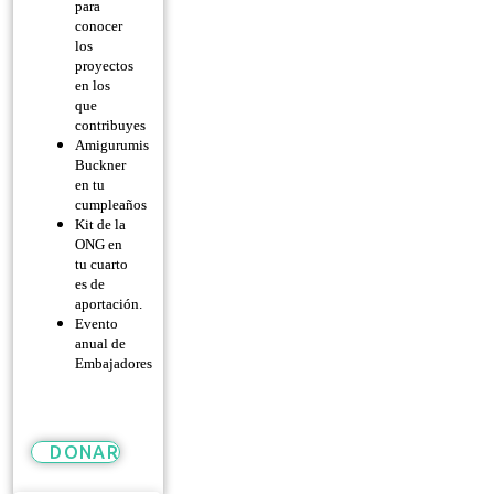
para
conocer
los
proyectos
en los
que
contribuyes
Amigurumis
Buckner
en tu
cumpleaños
Kit de la
ONG en
tu cuarto
es de
aportación.
Evento
anual de
Embajadores
DONAR