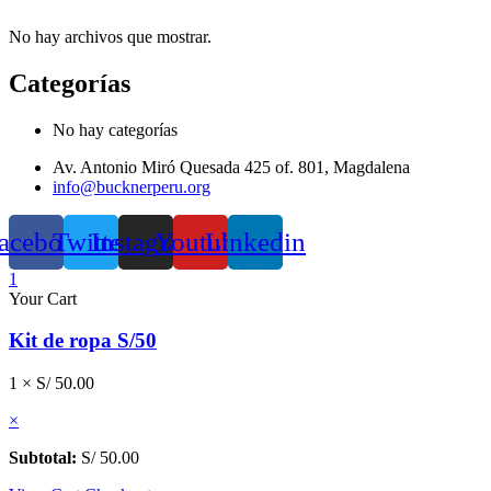
No hay archivos que mostrar.
Categorías
No hay categorías
Av. Antonio Miró Quesada 425 of. 801, Magdalena
info@bucknerperu.org
acebook
Twitter
Instagram
Youtube
Linkedin
1
Your Cart
Kit de ropa S/50
1 ×
S/
50.00
×
Subtotal:
S/
50.00