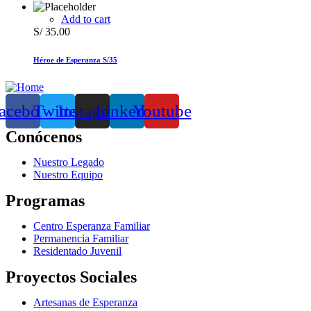
Add to cart
S/
35.00
Héroe de Esperanza S/35
acebook
Twitter
Instagram
Linkedin
Youtube
Conócenos
Nuestro Legado
Nuestro Equipo
Programas
Centro Esperanza Familiar
Permanencia Familiar
Residentado Juvenil
Proyectos Sociales
Artesanas de Esperanza