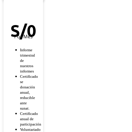
Héroe
De
Esperanza
S/
0
Por Mes
Informe
trimestral
de
nuestros
informes
Certificado
se
donación
anual,
reducible
ante
sunat.
Certificado
anual de
participación
Voluntariado