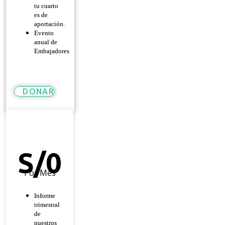
tu cuarto
es de
aportación.
Evento
anual de
Embajadores
DONAR
Héroe
De
Esperanza
S/
0
Por Mes
Informe
trimestral
de
nuestros